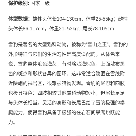
保护级别
:
国家一级
体型数据：
雄性头体长
104-130cm
，体重
25-55kg
；雌性
头体长
86-117cm
，体重
21- 53kg
；尾长
78-105cm
雪豹是著名的大型猫科动物，被称为
“
雪山之王
”
。雪豹的
外形特征与它们的生活习性是高度适配的。从体色来
说，雪豹整体毛色浅灰，有时略沾浅棕色，上面散布黑
色的斑点和形状各异的圆环。这非常适合隐匿在雪线附
近陡峭的裸岩区，很难被猎物发现。雪豹的尾巴和四肢
也极具特色：四肢相较其他猫科动物
短小，但尾长足足
与头体长相当。灵活的身形和长尾巴给了雪豹极强的攀
爬能力，使得雪豹具备了极强的在岩石间攀爬跳跃能
力。