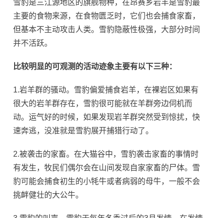
雪豹是三江源地区的旗舰物种，在昂赛乡岩羊是雪豹最
主要的食物来源，在食物匮乏时，它们也会捕食家畜，
但基本不主动攻击人类。雪豹隐蔽性极强，大部分时间
并不活跃。
比较明显的可观测的活动迹象主要有以下三种：
1.岩羊群的骚动。雪豹偏爱捕食岩羊，在裸岩区如果有
很大的岩羊群存在，雪豹很可能就在羊群旁边伺机而
动。运气好的时候，如果发现岩羊群突然受到惊扰，快
速奔逃，没准就是雪豹展开捕猎行动了。
2.被袭击的家畜。在大猫谷中，雪豹袭击家畜的事情时
有发生，牧民们偶尔会在山间发现自家家畜的尸体。雪
豹可能会捕食初生的小牦牛或者病弱的母牛，一般不会
挑衅健壮的大公牛。