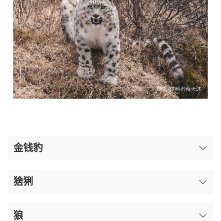
金钱豹
猞猁
狼