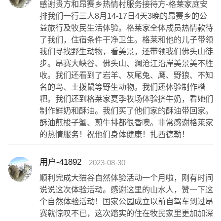
感谢贵方和昂赛乡热情村服务接待方-格莱家庭安
排我们一行三人8月14-17日4天3晚的昂赛乡的公
益旅行及牧民生活体验。格莱家全体成员热情款待
了我们，住宿条件干净卫生。格莱和他的儿子带领
我们寻找野生动物，看美景，还带领我们佛头山徒
步。昂赛大峡谷、佛头山、澜沧江沿岸美景美不胜
收。我们还看到了岩羊、灰尾兔、鹰、野狼、不知
名的鸟、土拨鼠等野生动物。我们还体验制作糌
粑。我们还到格莱家夏季牧场体验挤牛奶，看她们
制作鲜奶和酥油。我们买了他们家的酥油带回家。
酥油煎梭子蟹、煎牛排都很香噢。非常感谢格莱家
的热情服务！祝他们身体健康！扎西德勒！
用户-41892
2023-08-30
顺利完成大猫谷自然体验活动一个月啦，刚有时间
说说这次体验活动。感谢这里的山水人，赞一下这
个自然体验活动！国家公园成立以前自驾车到过昂
赛就惊叹不已，这次踏实的住在牧民家里更加加深