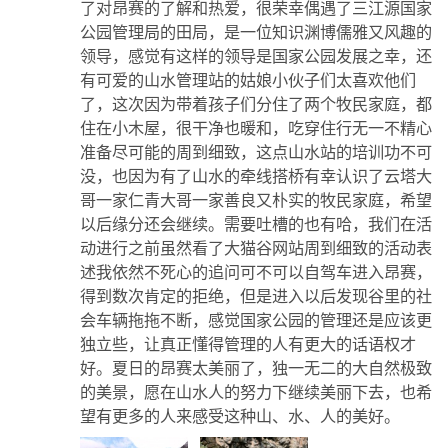
了对昂赛的了解和热爱，很荣幸偶遇了三江源国家
公园管理局的田局，是一位知识渊博儒雅又风趣的
领导，感觉有这样的领导是国家公园发展之幸，还
有可爱的山水管理站的姑娘小伙子们太喜欢他们
了，这次因为带着孩子们分住了两个牧民家庭，都
住在小木屋，很干净也暖和，吃穿住行无一不精心
准备尽可能的周到细致，这点山水站的培训功不可
没，也因为有了山水的牵线搭桥有幸认识了云塔大
哥一家仁青大哥一家善良又朴实的牧民家庭，希望
以后缘分还会继续。需要吐槽的也有哈，我们在活
动进行之前虽然看了大猫谷网站周到细致的活动表
述我依然不死心的追问可不可以自驾车进入昂赛，
得到数次肯定的拒绝，但是进入以后发现谷里的社
会车辆拖拖不断，感觉国家公园的管理还是应该更
独立些，让真正懂得管理的人有更大的话语权才
好。夏日的昂赛太美丽了，独一无二的大自然极致
的美景，愿在山水人的努力下继续美丽下去，也希
望有更多的人来感受这种山、水、人的美好。