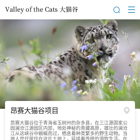
昂赛大猫谷项目
昂赛大猫谷位于青海省玉树州的杂多县，在三江源国家公
园澜沧江源园区内部，地处神秘的青藏高原，雄壮的澜沧
江从这峡谷中蜿蜒而过，栖息着种类繁多的野生动物。当
地人世代居住在这片土地上，延续着传统的游牧生活。在