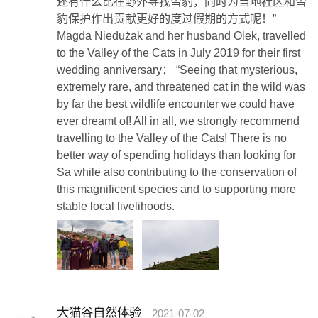
还有什么比在野外寻找雪豹，同时为当地社区和雪
豹保护作出贡献更好的度过假期的方式呢！”
Magda Niedużak and her husband Olek, travelled
to the Valley of the Cats in July 2019 for their first
wedding anniversary： “Seeing that mysterious,
extremely rare, and threatened cat in the wild was
by far the best wildlife encounter we could have
ever dreamt of! All in all, we strongly recommend
travelling to the Valley of the Cats! There is no
better way of spending holidays than looking for
Sa while also contributing to the conservation of
this magnificent species and to supporting more
stable local livelihoods.
大猫谷自然体验
2021-07-02