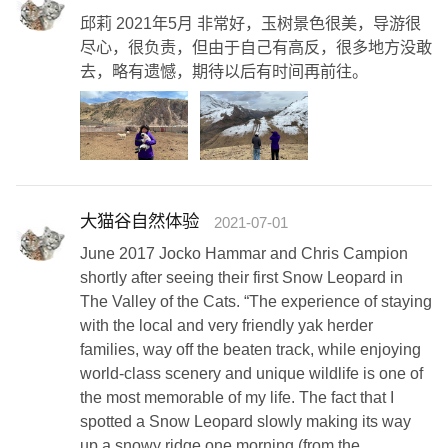
邱莉 2021年5月 非常好，玉树景色很美，导游很
尽心，很负责，但由于自己有高反，很多地方没敢
去，略有遗憾，期待以后有时间再前往。
大猫谷自然体验
2021-07-01
June 2017 Jocko Hammar and Chris Campion
shortly after seeing their first Snow Leopard in
The Valley of the Cats. “The experience of staying
with the local and very friendly yak herder
families, way off the beaten track, while enjoying
world-class scenery and unique wildlife is one of
the most memorable of my life. The fact that I
spotted a Snow Leopard slowly making its way
up a snowy ridge one morning (from the